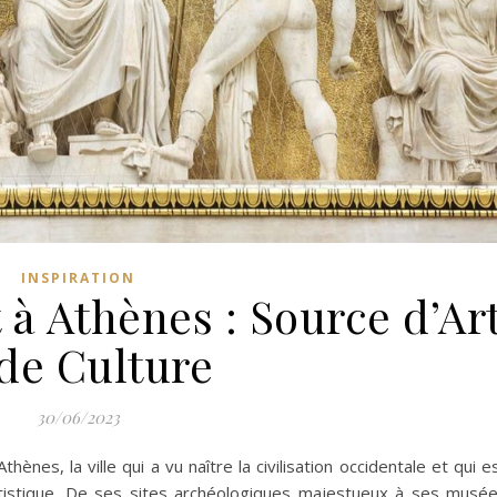
INSPIRATION
 à Athènes : Source d’Ar
 de Culture
30/06/2023
nes, la ville qui a vu naître la civilisation occidentale et qui e
 artistique. De ses sites archéologiques majestueux à ses musé