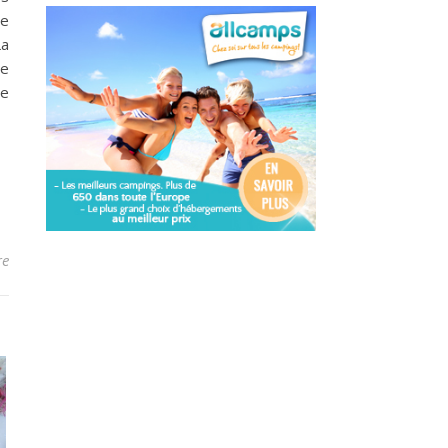
ce
La
te
re
re