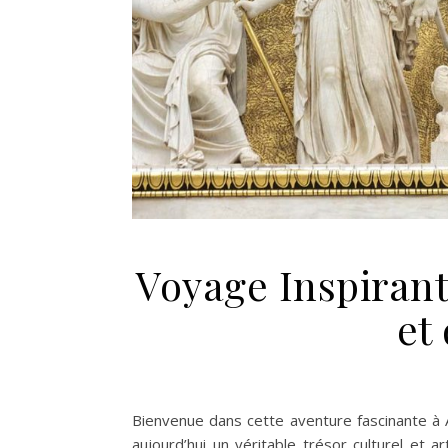
Voyage Inspirant
et
Bienvenue dans cette aventure fascinante à Athè
aujourd’hui un véritable trésor culturel et