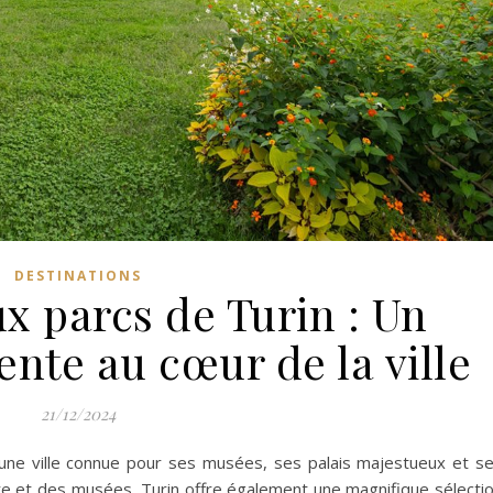
DESTINATIONS
x parcs de Turin : Un
nte au cœur de la ville
21/12/2024
t une ville connue pour ses musées, ses palais majestueux et s
ure et des musées, Turin offre également une magnifique sélecti