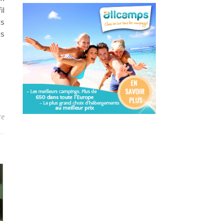
il
ns
is
re