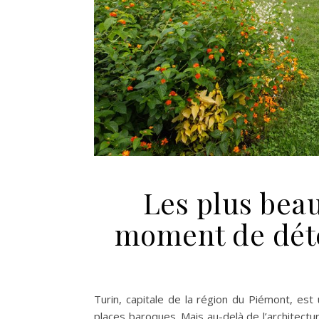
Les plus beau
moment de déte
Turin, capitale de la région du Piémont, es
places baroques. Mais au-delà de l’architect