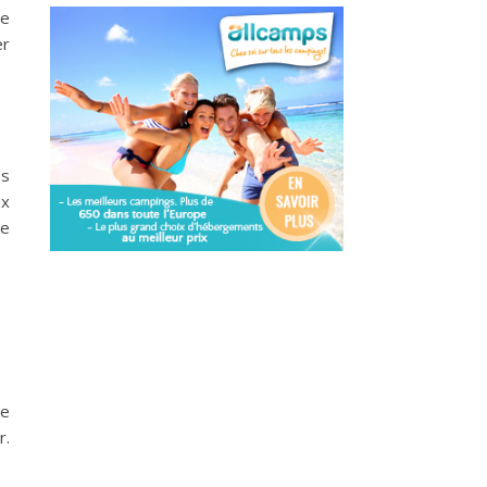
ue
er
es
ux
ne
ne
r.