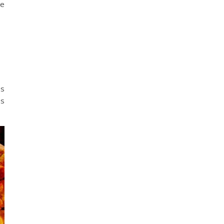
me
es
es